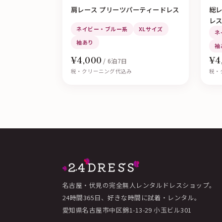
肩レース プリーツパーティードレス
総
レ
ネイビー・ブルー系
XLサイズ
ネ
袖あり
袖
¥4,000
¥4
/ 6泊7日
税・クリーニング代込み
税・
名古屋・伏見の完全無人レンタルドレスショップ。
24時間365日、好きな時間に試着・レンタル。
愛知県名古屋市中区錦1-13-29 小玉ビル301