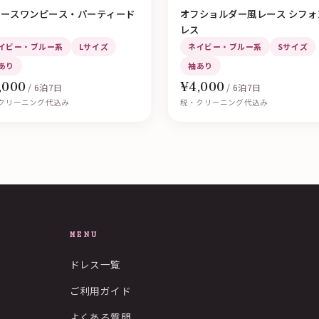
レースワンピース・パーティード
オフショルダー風レース シフォ
ス
レス
イビー・ブルー系
Lサイズ
ネイビー・ブルー系
Sサイズ
あり
袖あり
,000
¥4,000
/ 6泊7日
/ 6泊7日
クリーニング代込み
税・クリーニング代込み
MENU
ドレス一覧
ご利用ガイド
よくある質問