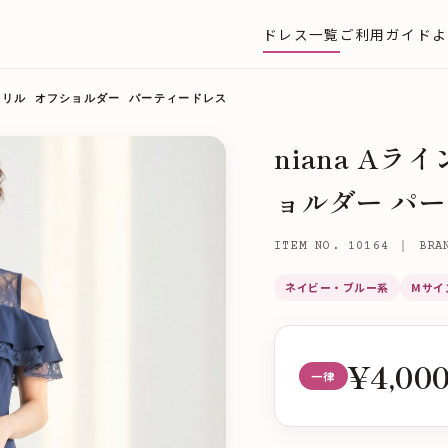
ドレス一覧
ご利用ガイド
よ
&フリル オフショルダー パーティードレス
niana A
ョルダー パ
ITEM NO. 10164 ｜ BRA
ネイビー・ブルー系
Mサイ
¥4,00
一律