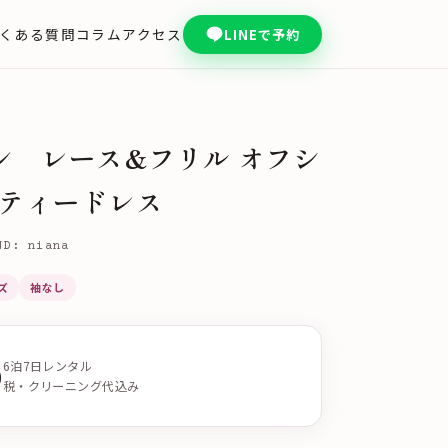
くある質問
コラム
アクセス
LINEで予約
ライン レース&フリル オフシ
ーティードレス
ND: niana
ズ
袖なし
0
6泊7日レンタル
税・クリーニング代込み