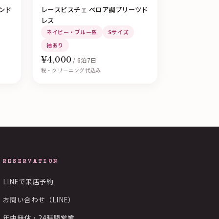
ンド
レースビスチェ ベロア調プリーツド
レス
ネイビー・ブルー系
Sサイズ
袖あり
¥4,000
/ 6泊7日
税・クリーニング代込み
RESERVATION
LINEで来店予約
お問い合わせ（LINE）
年中無休・24時間営業