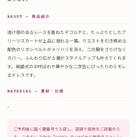
ABOUT — 商品紹介
透け感のあるレースを重ねたデコルテと、たっぷりとしたプ
リーツスカートが上品に揺れる一着。ウエストを引き締める
配色のリボンベルトがメリハリを添え、二の腕をさりげなく
カバー。ふんわり広がる裾がスタイルアップも叶えてくれま
す。結婚式のお呼ばれや華やかな二次会にぴったりのミモレ
丈ドレスです。
MATERIAL — 素材・仕様
-
ご予約後に届く鍵番号で入店し、店頭で実物をご試着のう
え、このドレスのID「10307」をLINEから登録するとレン