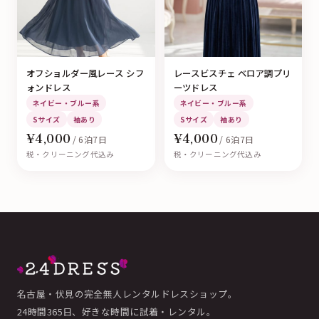
オフショルダー風レース シフ
レースビスチェ ベロア調プリ
ォンドレス
ーツドレス
ネイビー・ブルー系
ネイビー・ブルー系
Sサイズ
袖あり
Sサイズ
袖あり
¥4,000
¥4,000
/ 6泊7日
/ 6泊7日
税・クリーニング代込み
税・クリーニング代込み
名古屋・伏見の完全無人レンタルドレスショップ。
24時間365日、好きな時間に試着・レンタル。