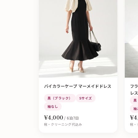
バイカラーケープ マーメイドドレス
フラ
レ
黒（ブラック）
Sサイズ
黒
袖なし
袖
¥4,000
¥4
/ 6泊7日
税・クリーニング代込み
税・