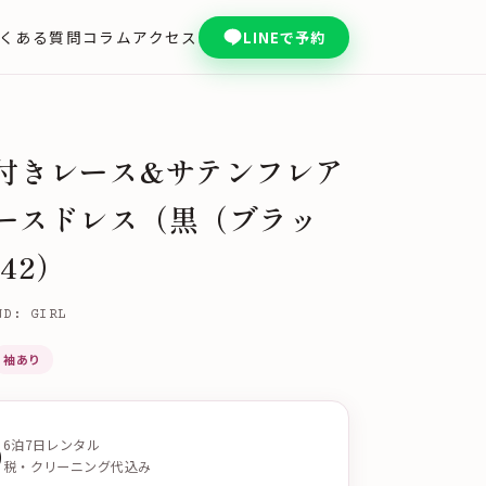
くある質問
コラム
アクセス
LINEで予約
付きレース&サテンフレア
ースドレス（黒（ブラッ
042）
ND: GIRL
袖あり
0
6泊7日レンタル
税・クリーニング代込み